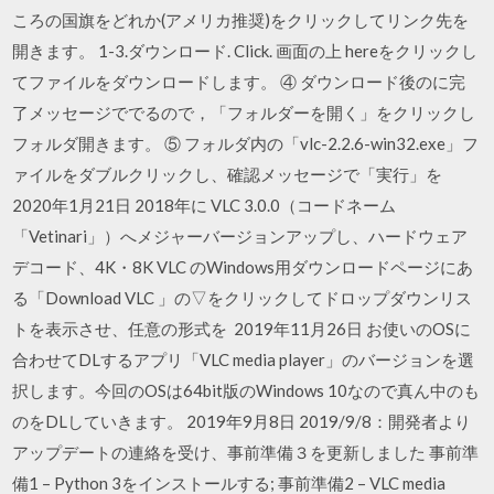
ころの国旗をどれか(アメリカ推奨)をクリックしてリンク先を
開きます。 1-3.ダウンロード. Click. 画面の上 hereをクリックし
てファイルをダウンロードします。 ④ ダウンロード後のに完
了メッセージででるので，「フォルダーを開く」をクリックし
フォルダ開きます。 ⑤ フォルダ内の「vlc-2.2.6-win32.exe」フ
ァイルをダブルクリックし、確認メッセージで「実行」を
2020年1月21日 2018年に VLC 3.0.0（コードネーム
「Vetinari」）へメジャーバージョンアップし、ハードウェア
デコード、4K・8K VLC のWindows用ダウンロードページにあ
る「Download VLC 」の▽をクリックしてドロップダウンリス
トを表示させ、任意の形式を 2019年11月26日 お使いのOSに
合わせてDLするアプリ「VLC media player」のバージョンを選
択します。今回のOSは64bit版のWindows 10なので真ん中のも
のをDLしていきます。 2019年9月8日 2019/9/8：開発者より
アップデートの連絡を受け、事前準備３を更新しました 事前準
備1 – Python 3をインストールする; 事前準備2 – VLC media