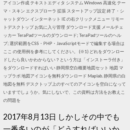
アイコン作成 テキストエディタ システム Windows 高速化 テー
マ・スキン エクスプローラ 拡張 スタートアップ設定 終了・シ
ャットダウン インターネット IE の右クリックメニュー リモー
トデスクトップ お気に入り管理 ダウンロード支援 メールチェ
ッカー TeraPadツールのダウンロード; TeraPadツールのヘル
プ; 選択範囲をCSS・PHP・JavaScriptモードで編集する場合は
ここ の使用例を参考にしてください。 (※1) どれをダウンロー
ドしたら良いかわからない？という方は「インストーラ付き」
をダウンロードすればいい 静岡県空白概要地図セット 地図 マ
ップラボ 地図アイコンを無料ダウンロード Maplab. 静岡県の白
地図を無料 デスクトップ上のすべてのアイコンを空白になって
いますでしょうか。気にしないで、この資料は方法をお教えこ
の問題を
2017年8月13日 しかしその中でも
一番多いのが「どうすればいいか