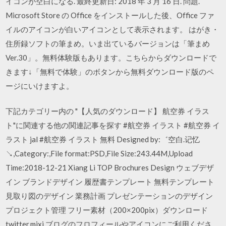
イコンが空白になる. 最終更新日: 2018 年 3 月 16 日. 問題.
Microsoft Store の Office をインストールした後、Office ファ
イルのアイコンが白いアイコンとして表示されます。 はがき・
住所録ソフトの筆まめ。いま出ているバージョンは「筆まめ
Ver.30」。無料体験版もあります。こちらからダウンロードで
きます↓「無料で体験」のボタンから無料ダウンロード版のペ
ージにいけますよ。
下記カテゴリー内の "【人気のダウンロード】 航空券 イラス
ト"に関連する他の関連記事を探す #航空券 イラスト #航空券 イ
ラスト jal #航空券 イラスト 無料 Designed by:゛空白.记忆
↘,Category:,File format:PSD,File Size:243.44M,Upload
Time:2018-12-21 Xiang Li TOP Brochures Design ウェブデザ
イン ブランドデザイン 履歴書テンプレート 無料テンプレート
見取り図のデザイン 業務計画 プレゼンテーションのデザイン
プロジェクト管理 フリー素材（200×200pix）ダウンロード
twitter,mixi,ブログのフロフィールやアイコンにご利用くださ