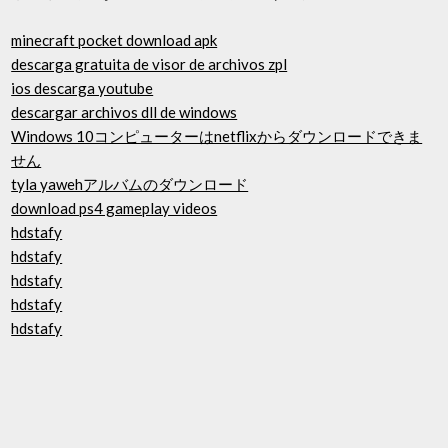
minecraft pocket download apk
descarga gratuita de visor de archivos zpl
ios descarga youtube
descargar archivos dll de windows
Windows 10コンピューターはnetflixからダウンロードできま
せん
tyla yawehアルバムのダウンロード
download ps4 gameplay videos
hdstafy
hdstafy
hdstafy
hdstafy
hdstafy