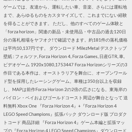
ゲームでは、友達から、運転したい車、音楽、さらには運転地
まで、あらゆるものをカスタマイズして、これまでにない経験
を得ることができます。 ただし、他のすべてのゲーム体験と
「forza horizon」関連の新品・未使用品・中古品の過去120日
分の落札相場をヤフオク!で確認できます。約181件の落札価格
は平均10,137円です。 ダウンロード MilezMetal デスクトップ
壁紙 : フォルツァ, Forza Horizon 4, Forza Games, 日産GTR, 車,
ビデオゲーム 1920x1080,1753447 Forza Horizonシリーズの3
作目である本作は、オーストラリアを舞台に、オープンワール
ド型を採用したレーシングゲーム。車種は350台以上を収録
し、MAPは前作Forza Horizon 2の2倍の広さになる。東海岸の
バイロン・ベイおよびゴールドコースト周辺が舞台となって 送
料無料 Xbox One 『Forza Horizon 4』+『Forza Horizon 4
LEGO Speed Champions』拡張パック ダウンロード版 プロダク
トコード 商品詳細 『Forza Horizon 4』ゲーム本編と拡張マッ
プの『Forza Horizon 4 LEGO Speed Champions』ダウンロード