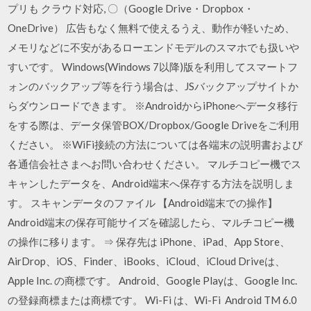
プリも クラウド対応, 〇（Google Drive・Dropbox・
OneDrive） 広告もなく無料で使えるうえ、動作が軽いため、
メモリなどに不安があるローエンドモデルのスマホでも扱いや
すいです。 Windows(Windows 7以降)版を利用してスマートフ
ォンのバックアップ等を行う場合は、JSバックアップサイトか
らダウンロードできます。 ※AndroidからiPhoneへデータ移行
をする際は、データ保管BOX/Dropbox/Google Driveをご利用
ください。 ※WiFi接続の方法については各端末の説明書および
各通信会社さまへお問い合わせください。 マルチコピー機でス
キャンしたデータを、Android端末へ保存する方法を説明しま
す。 スキャンデータのファイル 【Android端末での操作】
Android端末の保存可能サイズを確認したら、マルチコピー機
の操作に移ります。 ⇒ 保存先は iPhone、iPad、App Store、
AirDrop、iOS、Finder、iBooks、iCloud、iCloud Driveは、
Apple Inc. の商標です。 Android、Google Playは、Google Inc.
の登録商標または商標です。 Wi-Fi は、Wi-Fi Android TM 6.0