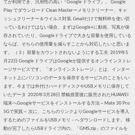
てが利用でき、汎用性の高い『Google ドライブ』。 Google
Play でダウンロード Clean Masterーメモリクリーナー、キャ
ッシュクリーナー＆ウイルス対策. Gmailだけで無料枠を使い切
っているわけではない場合、まずはGoogle+に動画、写真が保
存されていたり、Googleドライブで大きな容量を使用している
ならば、そちらの使用量を減らすことから対応したいと思いま
す。 （３）容量をカウントされないようにする工夫 2019年5
月22日 Google ドライブはGoogleが提供するオンラインストレ
ージサービスです。「オンラインストレージ」とは、インター
ネット上にパソコンのデータを保存するサービスのことをいい
ます。今までは外付けハードディスクやUSBメモリに保存して
いたデータ 2020年3月28日 禁輸措置後に販売されたHUAWEI
端末へGoogleサービスをインストールする方法～Mate 30 Pro
5Gで実践～ 次に、こちらのリンクよりGoogleサービスを導入
するためのファイルをUSBメモリ－へダウンロードします。 移
動が完了したらUSBドライブ内の、「GMS.zip」のファイルを