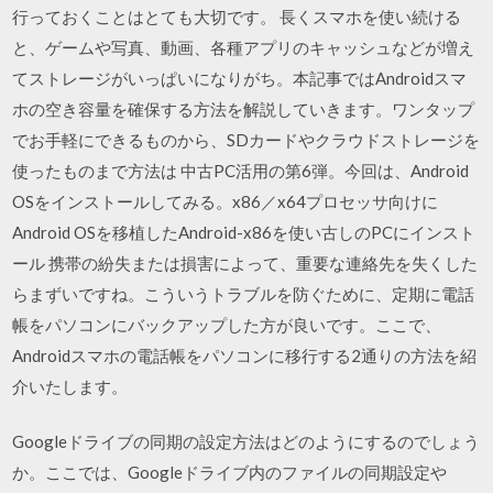
行っておくことはとても大切です。 長くスマホを使い続ける
と、ゲームや写真、動画、各種アプリのキャッシュなどが増え
てストレージがいっぱいになりがち。本記事ではAndroidスマ
ホの空き容量を確保する方法を解説していきます。ワンタップ
でお手軽にできるものから、SDカードやクラウドストレージを
使ったものまで方法は 中古PC活用の第6弾。今回は、Android
OSをインストールしてみる。x86／x64プロセッサ向けに
Android OSを移植したAndroid-x86を使い古しのPCにインスト
ール 携帯の紛失または損害によって、重要な連絡先を失くした
らまずいですね。こういうトラブルを防ぐために、定期に電話
帳をパソコンにバックアップした方が良いです。ここで、
Androidスマホの電話帳をパソコンに移行する2通りの方法を紹
介いたします。
Googleドライブの同期の設定方法はどのようにするのでしょう
か。ここでは、Googleドライブ内のファイルの同期設定や