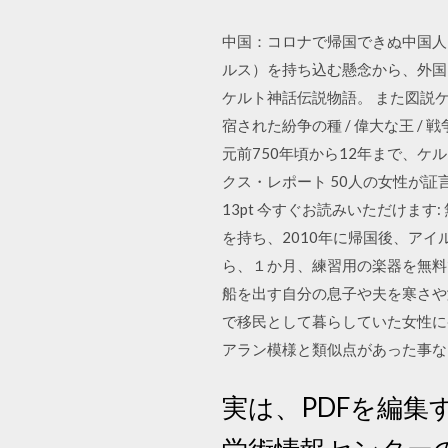
中国：コロナで帰国できぬ中国人
ルス）を持ち込む懸念から、外国に
ケルト神話伝説物語。 また図説ケ
宿された紛争の種 / 偉大な王 / 戦
元前750年頃から12年まで、ケル
クス・レポート 50人の女性が証言する愛
13pt 今すぐお読みいただけます: 
を持ち、2010年に帰国後、ア
ら、１か月、練習用の楽器を無料で貸
船を出す自分の息子や夫を寒さや
で移民として暮らしていた女性に
アラン模様と類似点があった事な
実は、PDFを編集