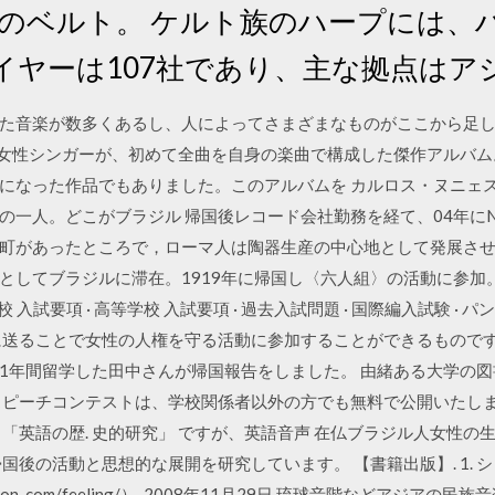
のベルト。 ケルト族のハープには、
イヤーは107社であり、主な拠点はア
そうした音楽が数多くあるし、人によってさまざまなものがここから足し
の女性シンガーが、初めて全曲を自身の楽曲で構成した傑作アルバム。
になった作品でもありました。このアルバムを カルロス・ヌニェ
の一人。どこがブラジル 帰国後レコード会社勤務を経て、04年にN
町があったところで，ローマ人は陶器生産の中心地として発展させた
してブラジルに滞在。1919年に帰国し〈六人組〉の活動に参加。
学校 入試要項 · 高等学校 入試要項 · 過去入試問題 · 国際編入試験 
に送ることで女性の人権を守る活動に参加することができるものです
1年間留学した田中さんが帰国報告をしました。 由緒ある大学の
スピーチコンテストは、学校関係者以外の方でも無料で公開いたしま
「英語の歴. 史的研究」 ですが、英語音声 在仏ブラジル人女性
生の帰国後の活動と思想的な展開を研究しています。 【書籍出版】. 1
nteraction. com/feeling/） 2008年11月29日 琉球音階など