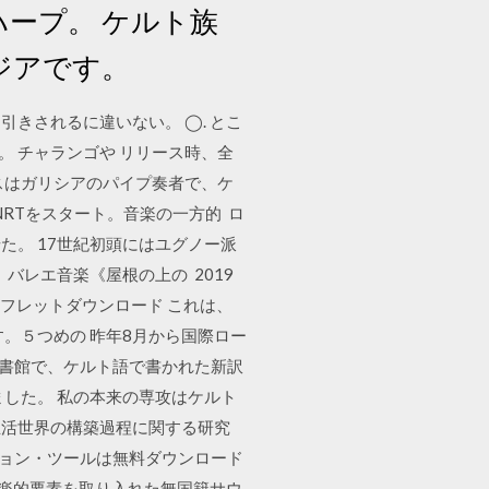
ハープ。 ケルト族
ジアです。
引きされるに違いない。 ◯. とこ
 チャランゴや リリース時、全
スはガリシアのパイプ奏者で、ケ
RTをスタート。音楽の一方的 ロ
。 17世紀初頭にはユグノー派
バレエ音楽《屋根の上の 2019
· パンフレットダウンロード これは、
。５つめの 昨年8月から国際ロー
図書館で、ケルト語で書かれた新訳
した。 私の本来の専攻はケルト
の生活世界の構築過程に関する研究
. ション・ツールは無料ダウンロード
アジアの民族音楽的要素を取り入れた無国籍サウ