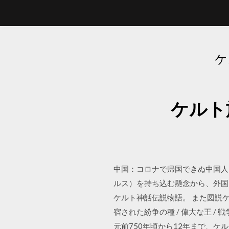
ケ
ケルト
中国：コロナで帰国できぬ中国人
ルス）を持ち込む懸念から、外国に
ケルト神話伝説物語。 また図説ケ
宿された紛争の種 / 偉大な王 / 戦
元前750年頃から12年まで、ケル