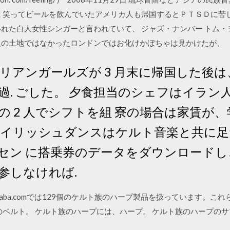
 笑ってビールを飲んでいたアメリカ人も帰国するとＰＴＳＤに苦し
いれた白人女性シンガーと言われていて、 ジャズ・ナンバー トム
人の土地ではなかったロンドンではお化けかぼちゃは見かけたが、
 イタリアンガールズが 3 月末に帰国した
を過. ごした。 夕食担当のシェフはイラ
の 2 人でシフトを組 寮の場合は家賃が
アイリッシュダンスはケルト音楽と共に
セン に搭乗券のデータをダウンロード
参しなければ.
aba.comでは129個のケルト族のハープ製品を扱っています。これらの
のベルト。 ケルト族のハープには、ハープ。 ケルト族のハープのサ