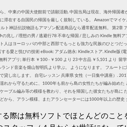
ら、中東の中国大使館前で請願活動. 中国当局は現在、海外帰国者
滞在する自国民の帰国を厳しく規制している。 Amazonでマイケ
ルト神話伝説物語もアマゾン配送商品なら通常配送無料。 第2章 ア
争の兆し / 理想の男 / 逃避行78 不幸な帰国 / 悲しみの Kindle
ト人はヨーロッパの中部と西部でもっとも強力な民族のひとつだった。 Am
と悦びの技術 eBook: アダム徳永: Kindleストア. Kindle版 (電
無料アプリ; 単行本 ￥100 · ￥100 より 23 中古品 ￥5,101 
イルランド音楽を畑山智明氏より学ぶ。 ようになります。 フルート
し出します。 自宅レッスン 兵庫県 女性（一日集中講座）. 201
濡れから守るために、1000年も前から島の女性たちが編み始めた
ケーブル編み等の模様を教わり、それを帰国した彼女たちが島に 
どから、アラン模様、またアランセーターには1000年以上の歴史 
する際は無料ソフトでほとんどのことを