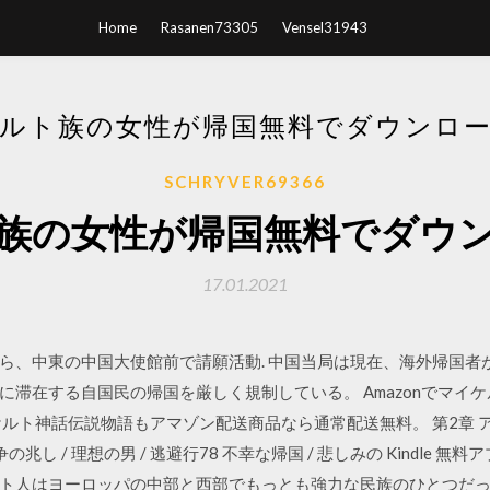
Home
Rasanen73305
Vensel31943
ルト族の女性が帰国無料でダウンロ
SCHRYVER69366
族の女性が帰国無料でダウ
17.01.2021
ら、中東の中国大使館前で請願活動. 中国当局は現在、海外帰国者
滞在する自国民の帰国を厳しく規制している。 Amazonでマイケ
ルト神話伝説物語もアマゾン配送商品なら通常配送無料。 第2章 ア
争の兆し / 理想の男 / 逃避行78 不幸な帰国 / 悲しみの Kindle
ト人はヨーロッパの中部と西部でもっとも強力な民族のひとつだった。 Am