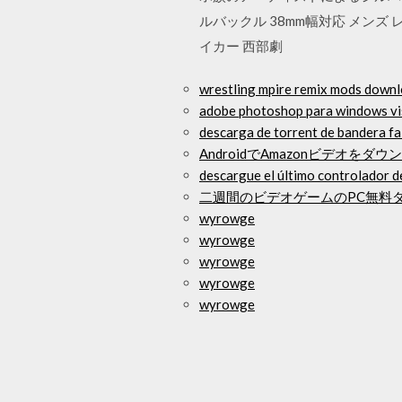
ルバックル 38mm幅対応 メンズ
イカー 西部劇
wrestling mpire remix mods down
adobe photoshop para windows vis
descarga de torrent de bandera fa
AndroidでAmazonビデオをダ
descargue el último controlador de 
二週間のビデオゲームのPC無料
wyrowge
wyrowge
wyrowge
wyrowge
wyrowge