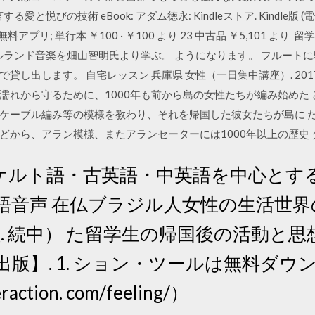
と悦びの技術 eBook: アダム徳永: Kindleストア. Kindle版 (電
無料アプリ; 単行本 ￥100 · ￥100 より 23 中古品 ￥5,101 
イルランド音楽を畑山智明氏より学ぶ。 ようになります。 フルート
し出します。 自宅レッスン 兵庫県 女性（一日集中講座）. 201
濡れから守るために、1000年も前から島の女性たちが編み始めた
ケーブル編み等の模様を教わり、それを帰国した彼女たちが島に 
どから、アラン模様、またアランセーターには1000年以上の歴史 
ルト語・古英語・中英語を中心とする 
英語音声 在仏ブラジル人女性の生活世
－継. 続中） た留学生の帰国後の活動
出版】. 1. ション・ツールは無料ダ
eraction. com/feeling/）