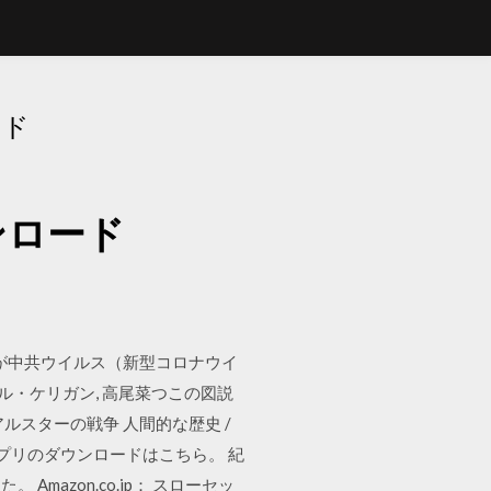
ード
ンロード
が中共ウイルス（新型コロナウイ
ル・ケリガン, 高尾菜つこの図説
ルスターの戦争 人間的な歴史 /
 無料アプリのダウンロードはこちら。 紀
azon.co.jp： スローセッ