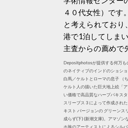
学術情報センター
４０代女性）です
と考えられており、
港で1泊してしまい
主査からの薦めで先日
Depositphotosが提供
のネイティブのインドのショショー
白馬／ケルトとローマの息子 （ちく
ケルト人の描いた巨大地上絵「アフ
い価格で高品質なハープパキスタ
スリーブス 3 によって作成され
キスト バージョンの グリーンスリー
成らず(下) (新潮文庫)。アマ
ホ族のアーティストによるシルバーバッ