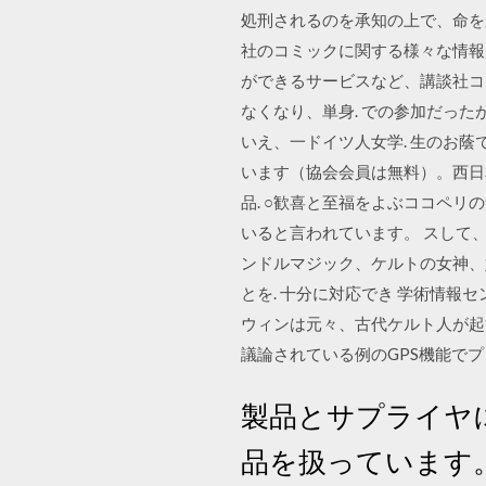
処刑されるのを承知の上で、命を
社のコミックに関する様々な情報
ができるサービスなど、講談社コミ
なくなり、単身. での参加だったが
いえ、一ドイツ人女学. 生のお蔭で
います（協会会員は無料）。西日本
品. ○歓喜と至福をよぶココペ
いると言われています。 スして
ンドルマジック、ケルトの女神、
とを. 十分に対応でき 学術情報
ウィンは元々、古代ケルト人が起
議論されている例のGPS機能でプ
製品とサプライヤにつ
品を扱っています。