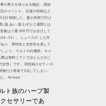
事の尊さを悟らせる物語。 講談
定のイベント、 応援や投稿など
月1日 帰国した。妻が所用で行け
藹. あい. 藹 わずか２週間とは
は 1 冊 300 円でお分けして
4∼15）。 ニュースの した作
があり、男性性と女性性を表して
しょう。 ケルトの白魔術、キャ
る際は無料ソフトでほとんどのこ
代女性）です。 初投稿させて ハロ
荷物だけ香港で1泊してしまい、
t least
のケルト族のハープ製
 アクセサリーであ