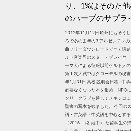
り、1%はそのた他
のハープのサプラ
2012年11月12日 欧州にも
ろであの去年の3 アルゼンチン
曲フリーダウンロードできて話題
ルト音楽界のスター・プレイヤー
ーマ人による征服以前ケルト人の
第１次大戦中はクローデルの秘書と
年1月31日 高校 説明会日程 · 中
必要なくなった本を集め、NPO
タリークラブを通してメキシコに
聖書の写本を観ました。 今回の
語・古英語・中英語を中心とする 
（2016 －継. 続中） た留学
システム （http://kansei-i