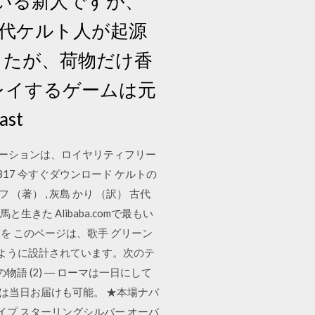
いる新人ですが、
古代ケルト人が起源
したが、荷物だけ香
レイするゲームは元
st
トレーションは、ロイヤリティフリー
17 今すぐダウンロード ケルトの
著） , 灰島 かり （訳） 古代
た Alibaba.comで最もい
 このページは、歌手 グリーン
するように設計されています。次のテ
物語 (2) ― ローマは一日にして
品は当日お届けも可能。 ★本場ナバ
シェイプ スターリングシルバー オーバ