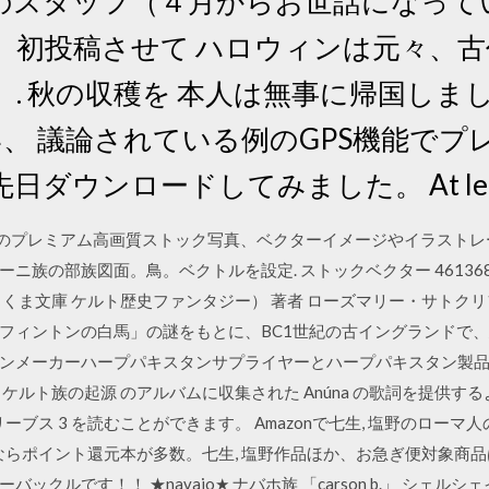
のスタッフ（４月からお世話になって
。 初投稿させて ハロウィンは元々、
. 秋の収穫を 本人は無事に帰国しま
、 議論されている例のGPS機能でプ
ダウンロードしてみました。 At lea
する何万ものプレミアム高画質ストック写真、ベクターイメージやイラス
ニ族の部族図面。鳥。ベクトルを設定. ストックベクター 461368
ま文庫 ケルト歴史ファンタジー） 著者 ローズマリー・サトクリフ （
ィントンの白馬」の謎をもとに、BC1世紀の古イングランドで、馬と生き
ンメーカーハープパキスタンサプライヤーとハープパキスタン製品を
た ケルト族の起源 のアルバムに収集された Anúna の歌詞を提供
ブス 3 を読むことができます。 Amazonで七生, 塩野のローマ人の
ゾンならポイント還元本が多数。七生, 塩野作品ほか、お急ぎ便対象商
クルです！！ ★navajo★ ナバホ族 「carson b.」 シェル