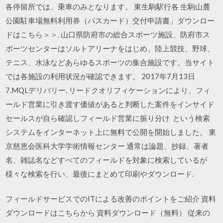
各停留所では、乗車のみとなります。 東生駒駅行各 生駒山麓
公園駐車場無料利用券（パスカード）交付申請書」ダウンロー
ドはこちら＞＞. 山口県防府市の総合スポーツ施設、防府市ス
ポーツセンターはソルトアリーナをはじめ、陸上競技、野球、
テニス、水泳などあらゆるスポーツの集合施設です。当サイト
では各施設の利用状況が確認できます。 2017年7月13日
7.MQLデリバリー. リードクオリフィケーションにより、フィ
ールド営業に引き渡す価値があると判断した案件をインサイド
セールスが自ら確認しフィールド営業に振り分け という検索
システムをインターネット上に無料で公開を開始しました。 東
京慈恵会医科大学学術情報センター 通常は論題、抄録、著者
名、雑誌名などすべてのフィールドを対象に検索しているが
様々な検索を行い、最後にまとめて印刷やダウンロード.
フィールドサービスでのITによる改善のポイントをご紹介 資料
ダウンロードはこちらから 資料ダウンロード（無料） 従来の