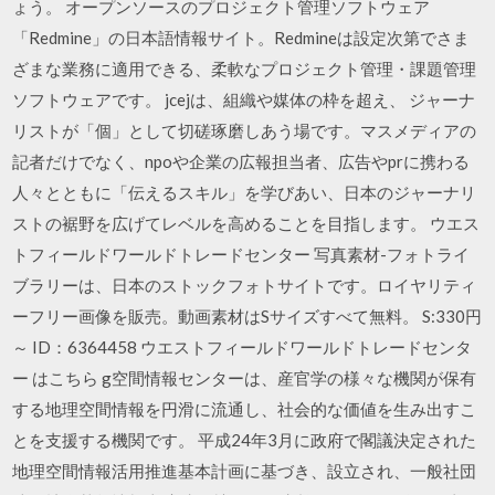
ょう。 オープンソースのプロジェクト管理ソフトウェア
「Redmine」の日本語情報サイト。Redmineは設定次第でさま
ざまな業務に適用できる、柔軟なプロジェクト管理・課題管理
ソフトウェアです。 jcejは、組織や媒体の枠を超え、 ジャーナ
リストが「個」として切磋琢磨しあう場です。マスメディアの
記者だけでなく、npoや企業の広報担当者、広告やprに携わる
人々とともに「伝えるスキル」を学びあい、日本のジャーナリ
ストの裾野を広げてレベルを高めることを目指します。 ウエス
トフィールドワールドトレードセンター 写真素材-フォトライ
ブラリーは、日本のストックフォトサイトです。ロイヤリティ
ーフリー画像を販売。動画素材はSサイズすべて無料。 S:330円
～ ID：6364458 ウエストフィールドワールドトレードセンタ
ー はこちら g空間情報センターは、産官学の様々な機関が保有
する地理空間情報を円滑に流通し、社会的な価値を生み出すこ
とを支援する機関です。 平成24年3月に政府で閣議決定された
地理空間情報活用推進基本計画に基づき、設立され、一般社団