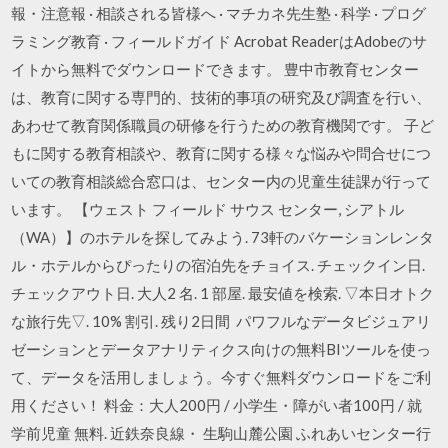
報・注意報 · 相談される皆様へ · マチカネ先生塾 · 科学 · プログ
ラミング教育 · フィールドガイド Acrobat ReaderはAdobeのサ
イトから無料でダウンロードできます。 豊中市教育センター
は、教育に関する専門的、技術的事項の研究及び調査を行い、
あわせて教育関係職員の研修を行うための教育機関です。 子ど
もに関する教育相談や、教育に関する様々な悩みや問合せにつ
いての教育相談総合窓口は、センター内の児童生徒課が行って
います。 【ウェスト フィールド サウス センター, シアトル
（WA）】のホテルを探してみよう. 73軒のバケーションレンタ
ル・ホテルからぴったりの宿泊先をチョイス. チェックイン日.
チェックアウト日. 大人2 名. 1 部屋. 最安値を検索. ▽本日オトク
な旅行先▽. 10% 割引. 残り2日間 パワフルなデータビジュアリ
ゼーションとデータアナリティクス向けの無料BIツールを使っ
て、データを活用しましょう。今すぐ無料ダウンロードをご利
用ください！ 料金：大人200円 / 小学生・障がい者100円 / 就
学前児童 無料. 近鉄奈良線・ 生駒山麓公園 ふれあいセンター行