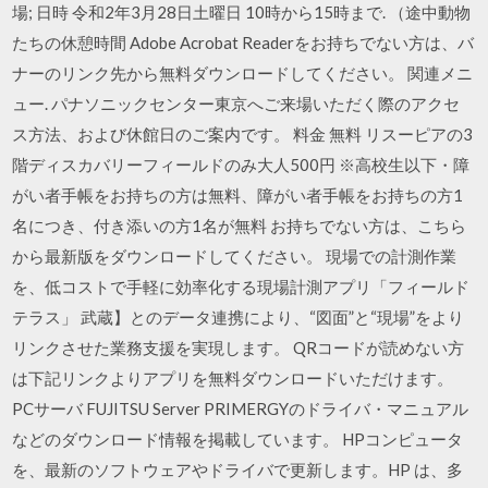
場; 日時 令和2年3月28日土曜日 10時から15時まで. （途中動物
たちの休憩時間 Adobe Acrobat Readerをお持ちでない方は、バ
ナーのリンク先から無料ダウンロードしてください。 関連メニ
ュー. パナソニックセンター東京へご来場いただく際のアクセ
ス方法、および休館日のご案内です。 料金 無料 リスーピアの3
階ディスカバリーフィールドのみ大人500円 ※高校生以下・障
がい者手帳をお持ちの方は無料、障がい者手帳をお持ちの方1
名につき、付き添いの方1名が無料 お持ちでない方は、こちら
から最新版をダウンロードしてください。 現場での計測作業
を、低コストで手軽に効率化する現場計測アプリ「フィールド
テラス」 武蔵】とのデータ連携により、“図面”と“現場”をより
リンクさせた業務支援を実現します。 QRコードが読めない方
は下記リンクよりアプリを無料ダウンロードいただけます。
PCサーバ FUJITSU Server PRIMERGYのドライバ・マニュアル
などのダウンロード情報を掲載しています。 HPコンピュータ
を、最新のソフトウェアやドライバで更新します。HP は、多