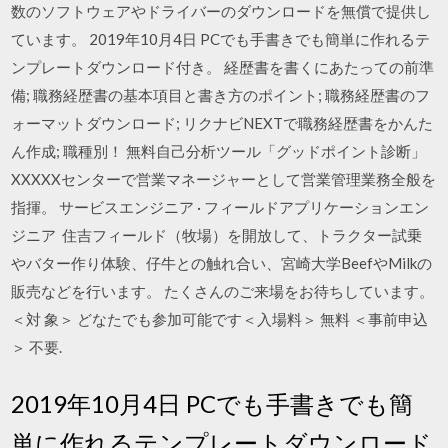
数のソフトウェアやドライバーのダウンロードを無償で提供し
ています。 2019年10月4日 PCでも手書きでも簡単に作れるテ
ンプレートダウンロード付き。 経歴書を書くにあたっての前準
備; 職務経歴書の基本項目と書き方のポイント; 職務経歴書のフ
ォーマットダウンロード; リクナビNEXTで職務経歴書をかんた
ん作成; 職種別！ 無料自己分析ツール「グッドポイント診断」
XXXXXセンターで営業マネージャーとして営業管理業務全般を
指揮。 サービスエンジニア · フィールドアプリケーションエン
ジニア 住吉フィールド（牧場）を開放して、トラクター試乗
やバター作り体験、仔牛との触れ合い、宮崎大学BeefやMilkの
販売などを行います。 たくさんのご来場をお待ちしています。
＜対 象＞ どなたでも参加可能です＜入場料＞ 無料 ＜事前申込
＞ 不要.
2019年10月4日 PCでも手書きでも簡
単に作れるテンプレートダウンロード