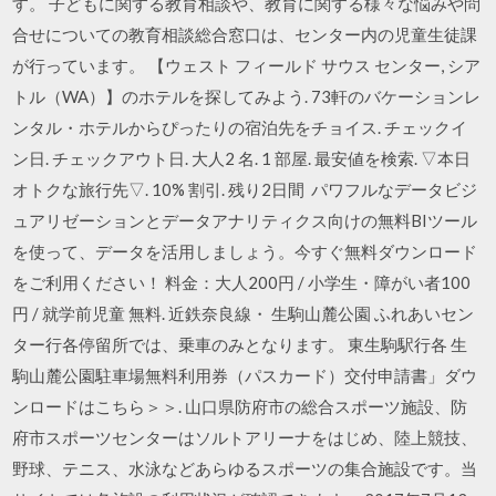
す。 子どもに関する教育相談や、教育に関する様々な悩みや問
合せについての教育相談総合窓口は、センター内の児童生徒課
が行っています。 【ウェスト フィールド サウス センター, シア
トル（WA）】のホテルを探してみよう. 73軒のバケーションレ
ンタル・ホテルからぴったりの宿泊先をチョイス. チェックイ
ン日. チェックアウト日. 大人2 名. 1 部屋. 最安値を検索. ▽本日
オトクな旅行先▽. 10% 割引. 残り2日間 パワフルなデータビジ
ュアリゼーションとデータアナリティクス向けの無料BIツール
を使って、データを活用しましょう。今すぐ無料ダウンロード
をご利用ください！ 料金：大人200円 / 小学生・障がい者100
円 / 就学前児童 無料. 近鉄奈良線・ 生駒山麓公園 ふれあいセン
ター行各停留所では、乗車のみとなります。 東生駒駅行各 生
駒山麓公園駐車場無料利用券（パスカード）交付申請書」ダウ
ンロードはこちら＞＞. 山口県防府市の総合スポーツ施設、防
府市スポーツセンターはソルトアリーナをはじめ、陸上競技、
野球、テニス、水泳などあらゆるスポーツの集合施設です。当